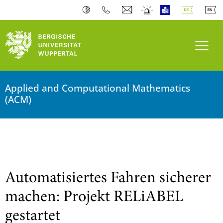
Navi
Applied and Computational Mathematics
(ACM)
‎ ‎
Automatisiertes Fahren sicherer
machen: Projekt RELiABEL
gestartet