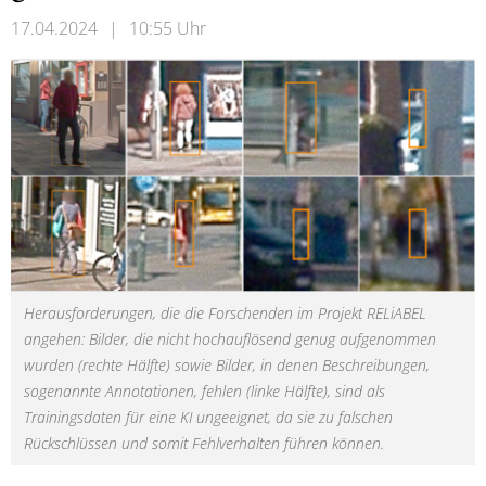
17.04.2024
|
10:55 Uhr
Herausforderungen, die die Forschenden im Projekt RELiABEL
angehen: Bilder, die nicht hochauflösend genug aufgenommen
wurden (rechte Hälfte) sowie Bilder, in denen Beschreibungen,
sogenannte Annotationen, fehlen (linke Hälfte), sind als
Trainingsdaten für eine KI ungeeignet, da sie zu falschen
Rückschlüssen und somit Fehlverhalten führen können.