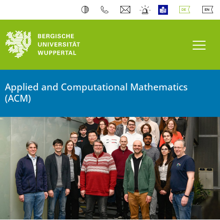
Bergische Universität Wuppertal
Navi
Applied and Computational Mathematics
(ACM)