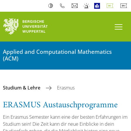
Navi
Applied and Computational Mathematics
(ACM)
Studium & Lehre
Erasmus
ERASMUS Austauschprogramme
Ein Erasmus Semester kann eine der besten Erfahrungen im
Studium sein! Die Zeit kann dir neue Einblicke in dein