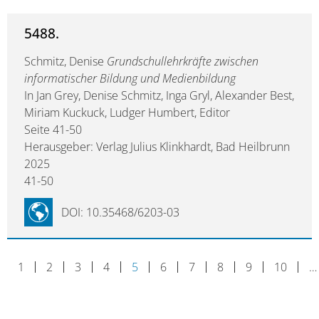
5488.
Schmitz, Denise
Grundschullehrkräfte zwischen
informatischer Bildung und Medienbildung
In Jan Grey, Denise Schmitz, Inga Gryl, Alexander Best,
Miriam Kuckuck, Ludger Humbert, Editor
Seite 41-50
Herausgeber: Verlag Julius Klinkhardt, Bad Heilbrunn
2025
41-50
DOI: 10.35468/6203-03
1
2
3
4
5
6
7
8
9
10
…