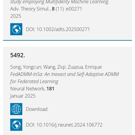
study employing Multifidelity Machine Learning.
Adv. Theory Simul.,
8
(11) :e00271
2025
DOI: 10.1002/adts.202500271
5492.
Song, Yongcun; Wang, Ziqi; Zuazua, Enrique
FedADMM-InSa: An Inexact and Self-Adaptive ADMM
for Federated Learning
Neural Network,
181
Januar 2025
Download
DOI: 10.1016/j.neunet.2024.106772