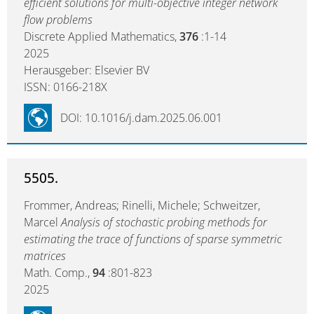
efficient solutions for multi-objective integer network
flow problems
Discrete Applied Mathematics,
376
:1-14
2025
Herausgeber: Elsevier BV
ISSN: 0166-218X
DOI: 10.1016/j.dam.2025.06.001
5505.
Frommer, Andreas; Rinelli, Michele; Schweitzer,
Marcel
Analysis of stochastic probing methods for
estimating the trace of functions of sparse symmetric
matrices
Math. Comp.,
94
:801-823
2025