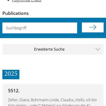
Polynomial Chaos
Publications
Suchbegriff (alle Felder)
Erweiterte Suche
2025
5512.
Zeller, Diana; Bohrmann-Linde, Claudia
„Hallo, ich bin
Fritz Haber – oder?“ Material zur Förderung der KI-