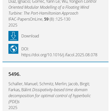
Diaz, Ignacio; Gorrec, Yann Le; Wu, Yongxin
Control
Oriented Modular Modelling of a Floating Wind
Turbine: The Port-Hamiltonian Approach
IFAC-PapersOnLine,
59
(8) :125-130
2025
Download
DOI:
https://doi.org/10.1016/j.ifacol.2025.08.078
5496.
Schaller, Manuel; Schmitz, Merlin; Jacob, Birgit;
Farkas, Bálint
Dissipativity-based time domain
decomposition for optimal control of hyperbolic
{PDE}s
2025