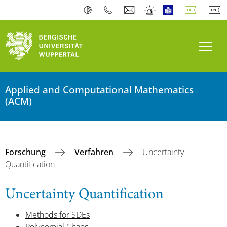
Navi
Applied and Computational Mathematics
(ACM)
Forschung
Verfahren
Uncertainty
Quantification
Uncertainty Quantification
Methods for SDEs