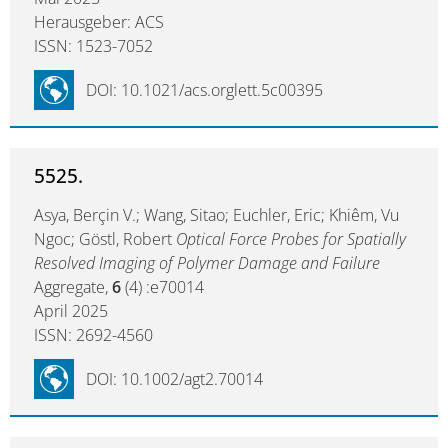
Herausgeber: ACS
ISSN: 1523-7052
DOI: 10.1021/acs.orglett.5c00395
5525.
Asya, Berçin V.; Wang, Sitao; Euchler, Eric; Khiêm, Vu
Ngoc; Göstl, Robert
Optical Force Probes for Spatially
Resolved Imaging of Polymer Damage and Failure
Aggregate,
6
(4) :e70014
April 2025
ISSN: 2692-4560
DOI: 10.1002/agt2.70014