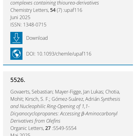
complexes containing thiourea-derivatives
Chemistry Letters,
54
(7) :upaf116
Juni 2025
ISSN: 1348-0715
Download
DOI: 10.1093/chemle/upaf116
5526.
Govaerts, Sebastian; Mayer-Figge, Jan Lukas; Chotia,
Mohit; Kirsch, S. F.; Gómez-Suárez, Adrián
Synthesis
and Nucleophilic Ring-Opening of 1,1-
Dicyanocyclopropanes: Accessing β-Aminocarbonyl
Derivatives from Olefins
Organic Letters,
27
:5549-5554
Mai 2025