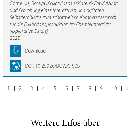
Cornelius, Soraya
„Erklärvideos erklären“- Entwicklung
und Erprobung eines interaktiven und digitalen
Selbstlernbuchs zum schrittweisen Kompetenzerwerb
für die Erklärvideoproduktion im Chemieunterricht
(explorative Studie)
2025
Download
DOI: 10.25926/BUW/0-905
1
2
3
4
5
6
7
8
9
10
…
Weitere Infos über