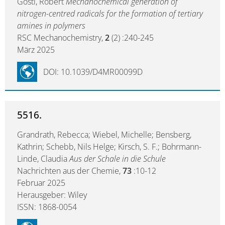
Göstl, Robert
Mechanochemical generation of
nitrogen-centred radicals for the formation of tertiary
amines in polymers
RSC Mechanochemistry,
2
(2) :240-245
März 2025
DOI: 10.1039/D4MR00099D
5516.
Grandrath, Rebecca; Wiebel, Michelle; Bensberg,
Kathrin; Schebb, Nils Helge; Kirsch, S. F.; Bohrmann-
Linde, Claudia
Aus der Schale in die Schule
Nachrichten aus der Chemie,
73
:10-12
Februar 2025
Herausgeber: Wiley
ISSN: 1868-0054